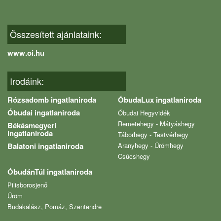
Összesített ajánlataink:
www.oi.hu
Irodáink:
Rózsadomb ingatlaniroda
ÓbudaLux ingatlaniroda
Óbudai ingatlaniroda
Óbudai Hegyvidék
Remetehegy - Mátyáshegy
Békásmegyeri
ingatlaniroda
Táborhegy - Testvérhegy
Balatoni ingatlaniroda
Aranyhegy - Ürömhegy
Csúcshegy
ÓbudánTúl ingatlaniroda
Pilisborosjenő
Üröm
Budakalász, Pomáz, Szentendre