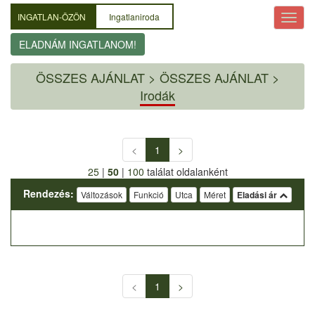
INGATLAN-ÖZÖN
Ingatlaniroda
ELADNÁM INGATLANOM!
ÖSSZES AJÁNLAT
>
ÖSSZES AJÁNLAT >
Irodák
<
1
>
25
|
50
|
100
találat oldalanként
Rendezés:
Változások
Funkció
Utca
Méret
Eladási ár
<
1
>