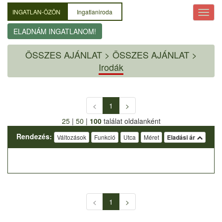
INGATLAN-ÖZÖN
Ingatlaniroda
ELADNÁM INGATLANOM!
ÖSSZES AJÁNLAT
>
ÖSSZES AJÁNLAT >
Irodák
<
1
>
25
|
50
|
100
találat oldalanként
Rendezés:
Változások
Funkció
Utca
Méret
Eladási ár
<
1
>