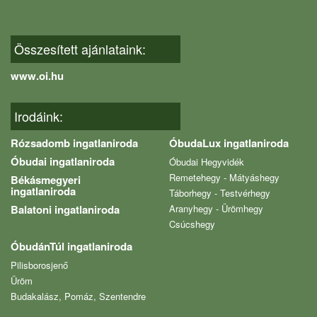
Összesített ajánlataink:
www.oi.hu
Irodáink:
Rózsadomb ingatlaniroda
ÓbudaLux ingatlaniroda
Óbudai ingatlaniroda
Óbudai Hegyvidék
Remetehegy - Mátyáshegy
Békásmegyeri
ingatlaniroda
Táborhegy - Testvérhegy
Balatoni ingatlaniroda
Aranyhegy - Ürömhegy
Csúcshegy
ÓbudánTúl ingatlaniroda
Pilisborosjenő
Üröm
Budakalász, Pomáz, Szentendre