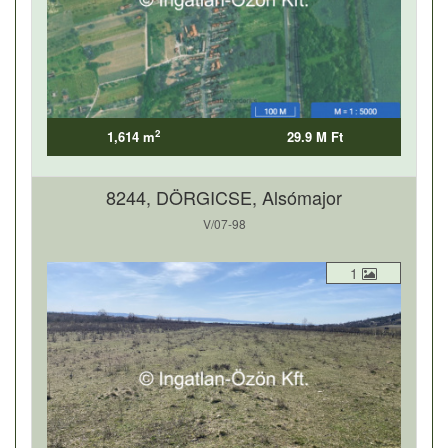
2
1,614 m
29.9 M Ft
8244, DÖRGICSE, Alsómajor
V/07-98
1