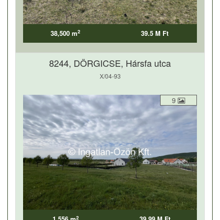
2
38,500 m
39.5 M Ft
8244, DÖRGICSE, Hársfa utca
X/04-93
9
2
1,556 m
39.99 M Ft