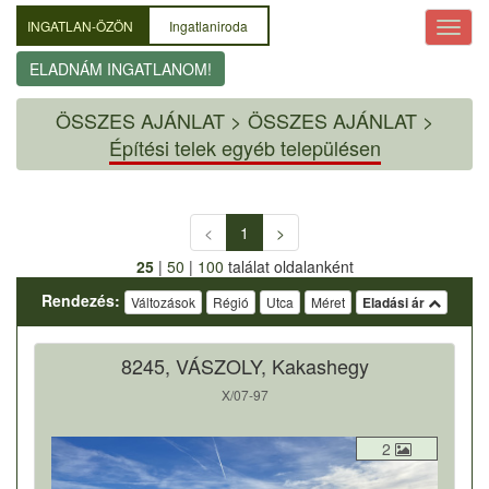
INGATLAN-ÖZÖN
Ingatlaniroda
ELADNÁM INGATLANOM!
ÖSSZES AJÁNLAT
>
ÖSSZES AJÁNLAT >
Építési telek egyéb településen
<
1
>
25
|
50
|
100
találat oldalanként
Rendezés:
Változások
Régió
Utca
Méret
Eladási ár
8245, VÁSZOLY, Kakashegy
X/07-97
2