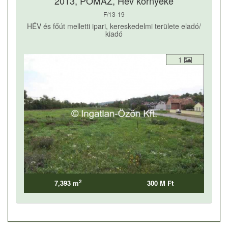
2013, POMÁZ, Hév környéke
F/13-19
HÉV és főút melletti ipari, kereskedelmi területe eladó/
kiadó
1
2
7,393 m
300 M Ft