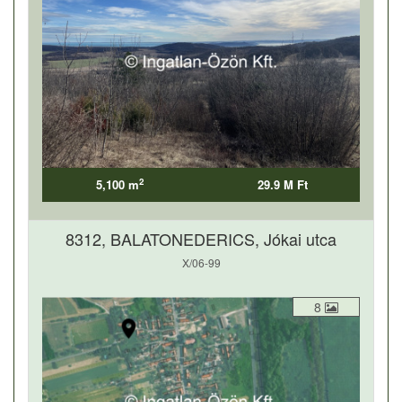
2
5,100 m
29.9 M Ft
8312, BALATONEDERICS, Jókai utca
X/06-99
8