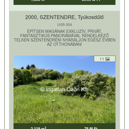
2000, SZENTENDRE, Tyúkosdűlő
U/05-304
ÉPÍTSEN MAGÁNAK EXKLUZÍV, PRIVÁT,
FANTASZTIKUS PANORÁMÁVAL RENDELKEZŐ
TELKEN SZENTENDRÉN! NYARALJON EGÉSZ ÉVBEN
AZ OTTHONÁBAN!
11
2
2,119 m
78 M Ft