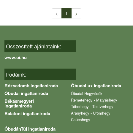
<
1
>
Összesített ajánlataink:
www.oi.hu
Irodáink:
Rózsadomb ingatlaniroda
ÓbudaLux ingatlaniroda
Óbudai ingatlaniroda
Óbudai Hegyvidék
Remetehegy - Mátyáshegy
Békásmegyeri
ingatlaniroda
Táborhegy - Testvérhegy
Balatoni ingatlaniroda
Aranyhegy - Ürömhegy
Csúcshegy
ÓbudánTúl ingatlaniroda