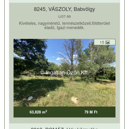
8245, VÁSZOLY, Babvölgy
U/07-99
Kívételes, nagyméretű, természetközeli,földterület
eladó, Igazi menedék.
15
2
63,828 m
79 M Ft