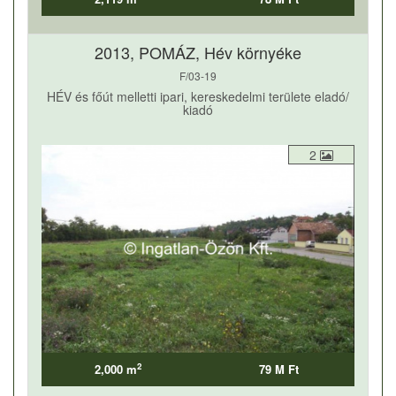
2013, POMÁZ, Hév környéke
F/03-19
HÉV és főút melletti ipari, kereskedelmi területe eladó/
kiadó
2
2
2,000 m
79 M Ft