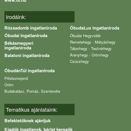
Irodáink:
Rózsadomb ingatlaniroda
ÓbudaLux ingatlaniroda
Óbudai ingatlaniroda
Óbudai Hegyvidék
Remetehegy - Mátyáshegy
Békásmegyeri
ingatlaniroda
Táborhegy - Testvérhegy
Balatoni ingatlaniroda
Aranyhegy - Ürömhegy
Csúcshegy
ÓbudánTúl ingatlaniroda
Pilisborosjenő
Üröm
Budakalász, Pomáz, Szentendre
Tematikus ajánlataink:
Befektetőknek ajánljuk
Kiadók ingatlanok, bérlet keresők