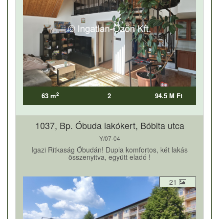
2
63 m
2
94.5 M Ft
1037, Bp. Óbuda lakókert, Bóbita utca
Y/07-04
Igazi Ritkaság Óbudán! Dupla komfortos, két lakás
összenyitva, együtt eladó !
21