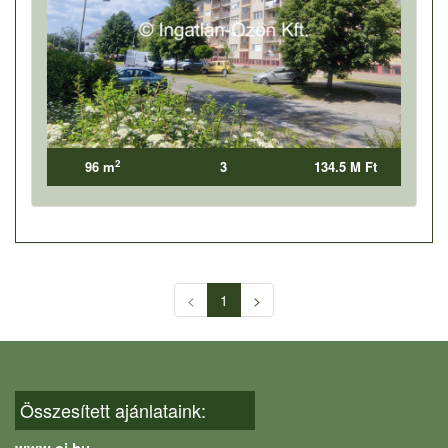
2
96 m
3
134.5 M Ft
<
1
>
Összesített ajánlataink:
www.oi.hu