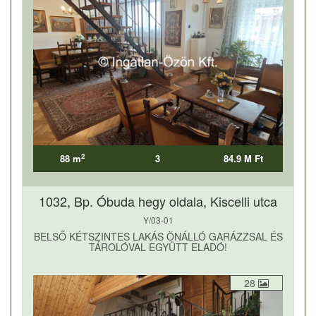
2
88 m
3
84.9 M Ft
1032, Bp. Óbuda hegy oldala, Kiscelli utca
Y/03-01
BELSŐ KÉTSZINTES LAKÁS ÖNÁLLÓ GARÁZZSAL ÉS
TÁROLÓVAL EGYÜTT ELADÓ!
28