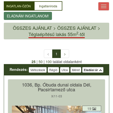
INGATLAN-ÖZÖN
Ingatlaniroda
ELADNÁM INGATLANOM!
ÖSSZES AJÁNLAT
>
ÖSSZES AJÁNLAT >
2
Téglaépítésű lakás 55m
-től
<
1
>
25
|
50
|
100
találat oldalanként
Rendezés:
Változások
Régió
Utca
Méret
Eladási ár
1036, Bp. Óbuda dunai oldala Dél,
Pacsirtamező utca
X/11-03
19