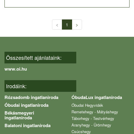
<
1
>
Összesített ajánlataink:
www.oi.hu
Irodáink:
Rózsadomb ingatlaniroda
ÓbudaLux ingatlaniroda
Óbudai ingatlaniroda
Óbudai Hegyvidék
Remetehegy - Mátyáshegy
Békásmegyeri
ingatlaniroda
Táborhegy - Testvérhegy
Balatoni ingatlaniroda
Aranyhegy - Ürömhegy
Csúcshegy