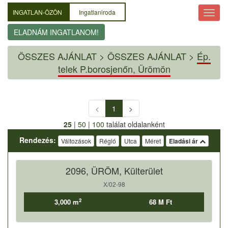
INGATLAN-ÖZÖN
Ingatlaniroda
ELADNÁM INGATLANOM!
ÖSSZES AJÁNLAT
>
ÖSSZES AJÁNLAT >
Ép.
telek P.borosjenőn, Ürömön
<
1
>
25
|
50
|
100
találat oldalanként
Rendezés:
Változások
Régió
Utca
Méret
Eladási ár
2096, ÜRÖM, Külterület
X/02-98
2
3,000 m
68 M Ft