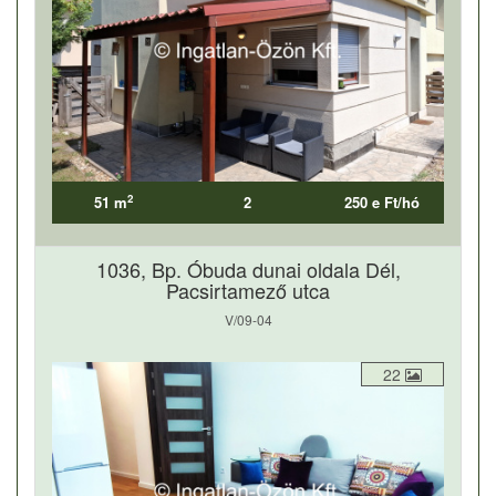
2
51 m
2
250 e Ft/hó
1036, Bp. Óbuda dunai oldala Dél,
Pacsirtamező utca
V/09-04
22