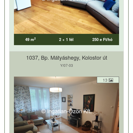
2
49 m
2 + 1 fél
250 e Ft/hó
1037, Bp. Mátyáshegy, Kolostor út
Y/07-03
13