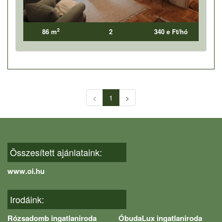
2
86 m
2
340 e Ft/hó
<
1
>
Összesített ajánlataink:
www.oi.hu
Irodáink:
Rózsadomb ingatlaniroda
ÓbudaLux ingatlaniroda