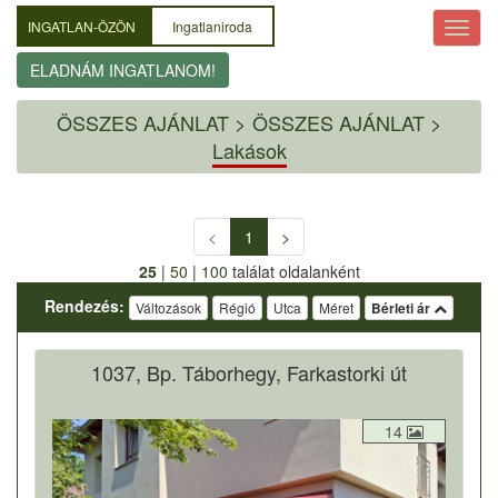
INGATLAN-ÖZÖN
Ingatlaniroda
ELADNÁM INGATLANOM!
ÖSSZES AJÁNLAT
>
ÖSSZES AJÁNLAT >
Lakások
<
1
>
25
|
50
|
100
találat oldalanként
Rendezés:
Változások
Régió
Utca
Méret
Bérleti ár
1037, Bp. Táborhegy, Farkastorki út
14