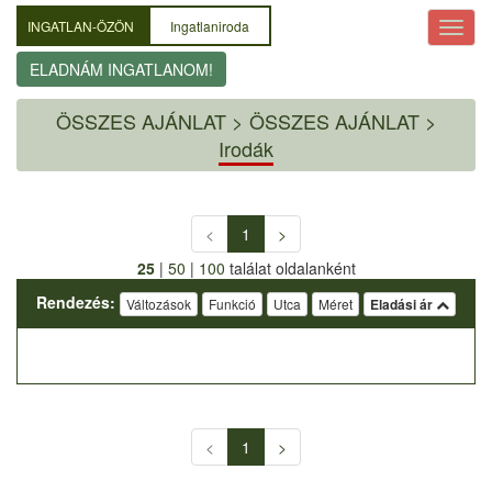
INGATLAN-ÖZÖN
Ingatlaniroda
ELADNÁM INGATLANOM!
ÖSSZES AJÁNLAT
>
ÖSSZES AJÁNLAT >
Irodák
<
1
>
25
|
50
|
100
találat oldalanként
Rendezés:
Változások
Funkció
Utca
Méret
Eladási ár
<
1
>