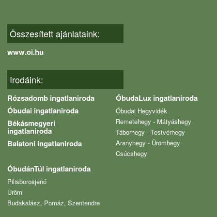
Összesített ajánlataink:
www.oi.hu
Irodáink:
Rózsadomb ingatlaniroda
ÓbudaLux ingatlaniroda
Óbudai ingatlaniroda
Óbudai Hegyvidék
Remetehegy - Mátyáshegy
Békásmegyeri
ingatlaniroda
Táborhegy - Testvérhegy
Balatoni ingatlaniroda
Aranyhegy - Ürömhegy
Csúcshegy
ÓbudánTúl ingatlaniroda
Pilisborosjenő
Üröm
Budakalász, Pomáz, Szentendre