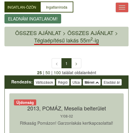
INGATLAN-ÖZÖN
Ingatlaniroda
ELADNÁM INGATLANOM!
ÖSSZES AJÁNLAT
>
ÖSSZES AJÁNLAT >
2
Téglaépítésű lakás 55m
-ig
<
1
>
25
|
50
|
100
találat oldalanként
Rendezés:
Változások
Régió
Utca
Méret
Eladási ár
Újdonság
2013, POMÁZ, Meselia belterület
Y/08-02
Ritkaság Pomázon! Garzonlakás kertkapcsolattal!