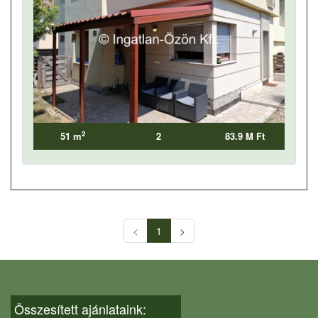
2
51 m
2
83.9 M Ft
<
1
>
Összesített ajánlataink: