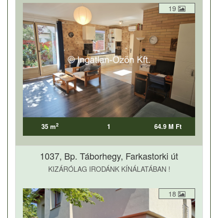
19
2
35 m
1
64.9 M Ft
1037, Bp. Táborhegy, Farkastorki út
KIZÁRÓLAG IRODÁNK KÍNÁLATÁBAN !
18