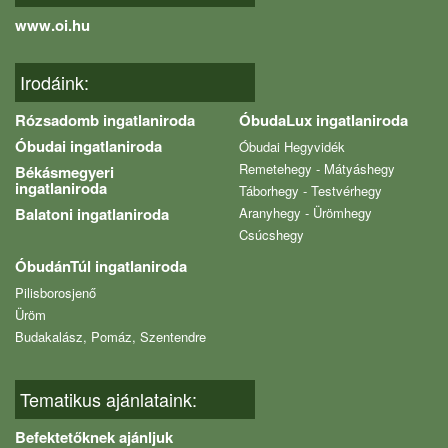
www.oi.hu
Irodáink:
Rózsadomb ingatlaniroda
ÓbudaLux ingatlaniroda
Óbudai ingatlaniroda
Óbudai Hegyvidék
Remetehegy - Mátyáshegy
Békásmegyeri
ingatlaniroda
Táborhegy - Testvérhegy
Balatoni ingatlaniroda
Aranyhegy - Ürömhegy
Csúcshegy
ÓbudánTúl ingatlaniroda
Pilisborosjenő
Üröm
Budakalász, Pomáz, Szentendre
Tematikus ajánlataink:
Befektetőknek ajánljuk