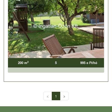
2
200 m
5
995 e Ft/hó
<
1
>