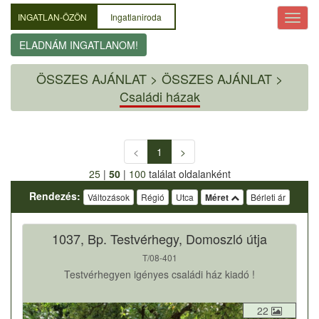
INGATLAN-ÖZÖN
Ingatlaniroda
ELADNÁM INGATLANOM!
ÖSSZES AJÁNLAT
>
ÖSSZES AJÁNLAT >
Családi házak
<
1
>
25
|
50
|
100
találat oldalanként
Rendezés:
Változások
Régió
Utca
Méret
Bérleti ár
1037, Bp. Testvérhegy, Domoszló útja
T/08-401
Testvérhegyen igényes családi ház kiadó !
22