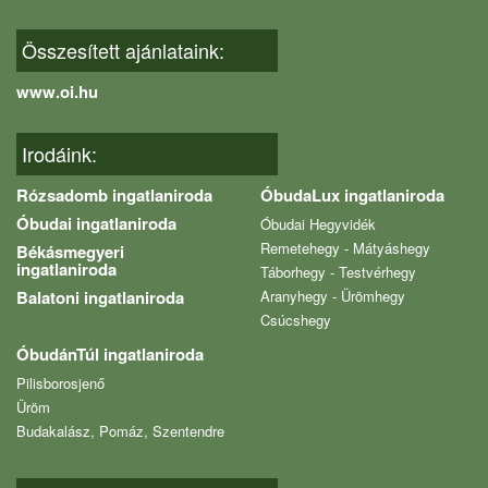
Összesített ajánlataink:
www.oi.hu
Irodáink:
Rózsadomb ingatlaniroda
ÓbudaLux ingatlaniroda
Óbudai ingatlaniroda
Óbudai Hegyvidék
Remetehegy - Mátyáshegy
Békásmegyeri
ingatlaniroda
Táborhegy - Testvérhegy
Balatoni ingatlaniroda
Aranyhegy - Ürömhegy
Csúcshegy
ÓbudánTúl ingatlaniroda
Pilisborosjenő
Üröm
Budakalász, Pomáz, Szentendre