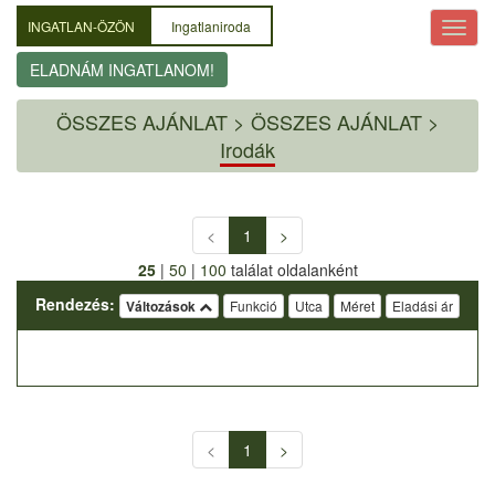
INGATLAN-ÖZÖN
Ingatlaniroda
ELADNÁM INGATLANOM!
ÖSSZES AJÁNLAT
>
ÖSSZES AJÁNLAT >
Irodák
<
1
>
25
|
50
|
100
találat oldalanként
Rendezés:
Változások
Funkció
Utca
Méret
Eladási ár
<
1
>