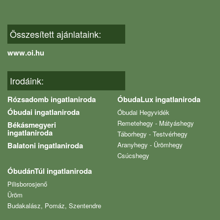
Összesített ajánlataink:
www.oi.hu
Irodáink:
Rózsadomb ingatlaniroda
ÓbudaLux ingatlaniroda
Óbudai ingatlaniroda
Óbudai Hegyvidék
Remetehegy - Mátyáshegy
Békásmegyeri
ingatlaniroda
Táborhegy - Testvérhegy
Balatoni ingatlaniroda
Aranyhegy - Ürömhegy
Csúcshegy
ÓbudánTúl ingatlaniroda
Pilisborosjenő
Üröm
Budakalász, Pomáz, Szentendre