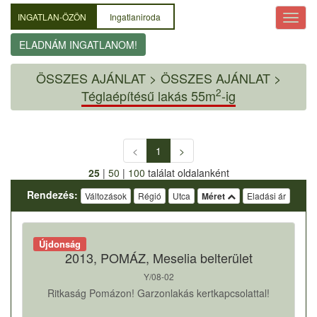
INGATLAN-ÖZÖN
Ingatlaniroda
ELADNÁM INGATLANOM!
ÖSSZES AJÁNLAT
>
ÖSSZES AJÁNLAT >
2
Téglaépítésű lakás 55m
-ig
<
1
>
25
|
50
|
100
találat oldalanként
Rendezés:
Változások
Régió
Utca
Méret
Eladási ár
Újdonság
2013, POMÁZ, Meselia belterület
Y/08-02
Ritkaság Pomázon! Garzonlakás kertkapcsolattal!