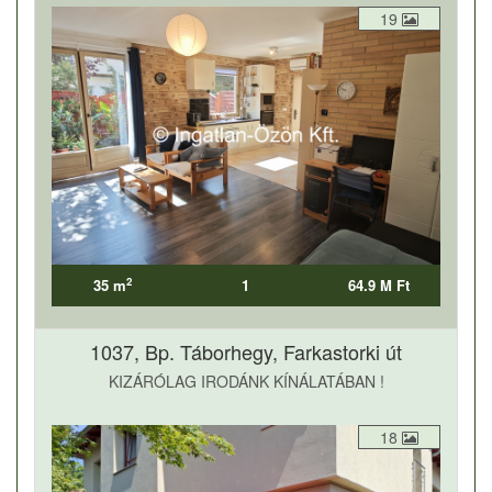
19
2
35 m
1
64.9 M Ft
1037, Bp. Táborhegy, Farkastorki út
KIZÁRÓLAG IRODÁNK KÍNÁLATÁBAN !
18