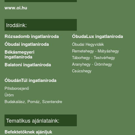
www.oi.hu
Irodáink:
Rózsadomb ingatlaniroda
ÓbudaLux ingatlaniroda
Óbudai ingatlaniroda
Óbudai Hegyvidék
Remetehegy - Mátyáshegy
Békásmegyeri
ingatlaniroda
Táborhegy - Testvérhegy
Balatoni ingatlaniroda
Aranyhegy - Ürömhegy
Csúcshegy
ÓbudánTúl ingatlaniroda
Pilisborosjenő
Üröm
Budakalász, Pomáz, Szentendre
Tematikus ajánlataink:
Befektetőknek ajánljuk