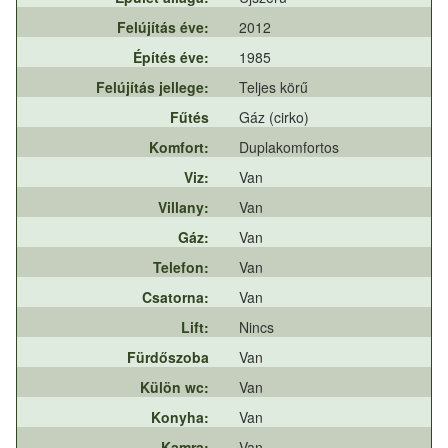
Felújítás éve:
2012
Építés éve:
1985
Felújítás jellege:
Teljes körű
Fűtés
Gáz (cirko)
Komfort:
Duplakomfortos
Viz:
Van
Villany:
Van
Gáz:
Van
Telefon:
Van
Csatorna:
Van
Lift:
Nincs
Fürdőszoba
Van
Külön wc:
Van
Konyha:
Van
Kamra:
Van