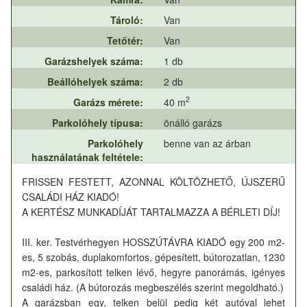
Tároló:
Van
Tetőtér:
Van
Garázshelyek száma:
1 db
Beállóhelyek száma:
2 db
2
Garázs mérete:
40 m
Parkolóhely típusa:
önálló garázs
Parkolóhely
benne van az árban
használatának feltétele:
FRISSEN FESTETT, AZONNAL KÖLTÖZHETŐ, ÚJSZERŰ
CSALÁDI HÁZ KIADÓ!
A KERTÉSZ MUNKADÍJÁT TARTALMAZZA A BÉRLETI DÍJ!
III. ker. Testvérhegyen HOSSZÚTÁVRA KIADÓ egy 200 m2-
es, 5 szobás, duplakomfortos, gépesített, bútorozatlan, 1230
m2-es, parkosított telken lévő, hegyre panorámás, igényes
családi ház. (A bútorozás megbeszélés szerint megoldható.)
A garázsban egy, telken belül pedig két autóval lehet