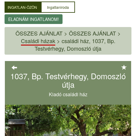
INGATLAN-ÖZÖN
Ingatlaniroda
ELADNÁM INGATLANOM!
ÖSSZES AJÁNLAT
>
ÖSSZES AJÁNLAT >
Családi házak
>
családi ház, 1037, Bp.
Testvérhegy, Domoszló útja
1037, Bp. Testvérhegy, Domoszló
útja
Kiadó családi ház