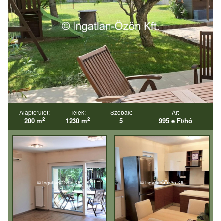
Alapterület:
Telek:
Szobák:
Ár:
2
2
200 m
1230 m
5
995 e Ft/hó