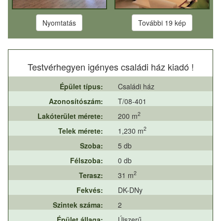
Nyomtatás
További 19 kép
Testvérhegyen igényes családi ház kiadó !
Épület típus:
Családi ház
Azonosítószám:
T/08-401
2
Lakóterület mérete:
200 m
2
Telek mérete:
1,230 m
Szoba:
5 db
Félszoba:
0 db
2
Terasz:
31 m
Fekvés:
DK-DNy
Szintek száma:
2
Épület állaga:
Újszerű