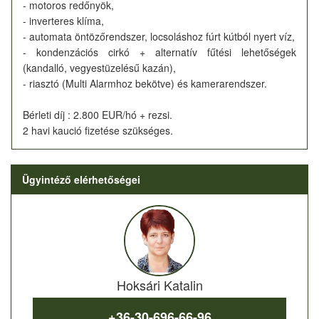
- motoros redőnyök,
- inverteres klíma,
- automata öntözőrendszer, locsoláshoz fúrt kútból nyert víz,
- kondenzációs cirkó + alternatív fűtési lehetőségek
(kandalló, vegyestüzelésű kazán),
- riasztó (Multi Alarmhoz bekötve) és kamerarendszer.
Bérleti díj : 2.800 EUR/hó + rezsi.
2 havi kaució fizetése szükséges.
Ügyintéző elérhetőségei
Hoksári Katalin
+36-30-696-66-96