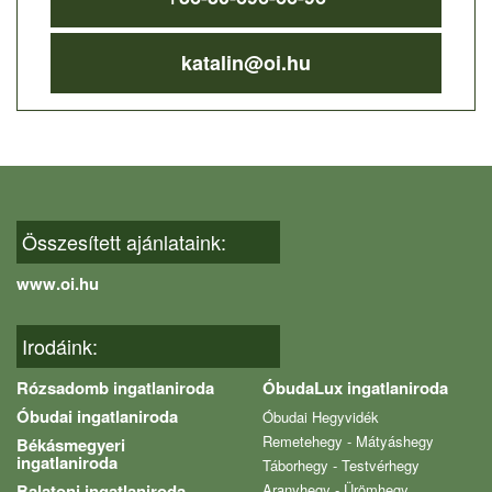
katalin@oi.hu
Összesített ajánlataink:
www.oi.hu
Irodáink:
Rózsadomb ingatlaniroda
ÓbudaLux ingatlaniroda
Óbudai ingatlaniroda
Óbudai Hegyvidék
Remetehegy - Mátyáshegy
Békásmegyeri
ingatlaniroda
Táborhegy - Testvérhegy
Balatoni ingatlaniroda
Aranyhegy - Ürömhegy