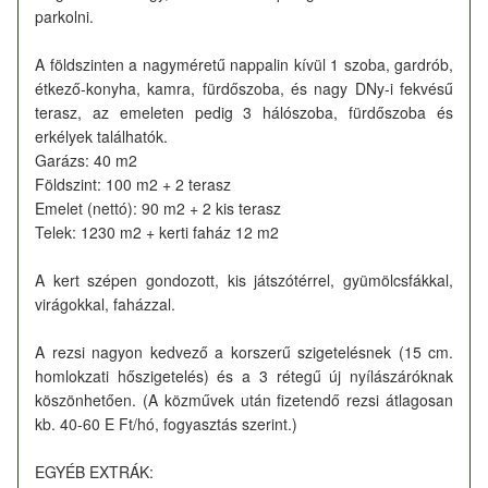
parkolni.
A földszinten a nagyméretű nappalin kívül 1 szoba, gardrób,
étkező-konyha, kamra, fürdőszoba, és nagy DNy-i fekvésű
terasz, az emeleten pedig 3 hálószoba, fürdőszoba és
erkélyek találhatók.
Garázs: 40 m2
Földszint: 100 m2 + 2 terasz
Emelet (nettó): 90 m2 + 2 kis terasz
Telek: 1230 m2 + kerti faház 12 m2
A kert szépen gondozott, kis játszótérrel, gyümölcsfákkal,
virágokkal, faházzal.
A rezsi nagyon kedvező a korszerű szigetelésnek (15 cm.
homlokzati hőszigetelés) és a 3 rétegű új nyílászáróknak
köszönhetően. (A közművek után fizetendő rezsi átlagosan
kb. 40-60 E Ft/hó, fogyasztás szerint.)
EGYÉB EXTRÁK: